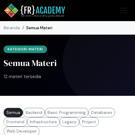
Beranda
Semua Materi
KATEGORI MATERI
Semua Materi
12 materi tersedia
Semua
Backend
Basic Programming
Databases
Frontend
Infrastructure
Legacy
Project
Web Developer