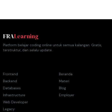
FRA
Learning
Platform belajar coding online untuk semua kalangan. Gratis,
terstruktur, dan selalu update.
Materi
Navigasi
Frontend
Beranda
Backend
Materi
Databases
Blog
Infrastructure
Employer
Web Developer
Legacy